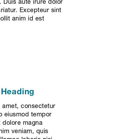
 Duis aute irure dolor
ariatur. Excepteur sint
llit anim id est
 Heading
t amet, consectetur
 do eiusmod tempor
et dolore magna
inim veniam, quis