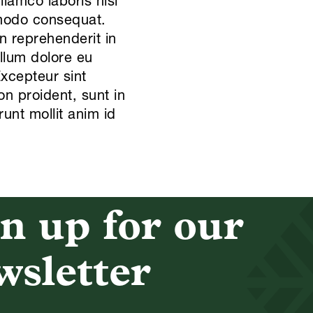
llamco laboris nisi
modo consequat.
in reprehenderit in
illum dolore eu
Excepteur sint
n proident, sunt in
runt mollit anim id
n up for our
wsletter