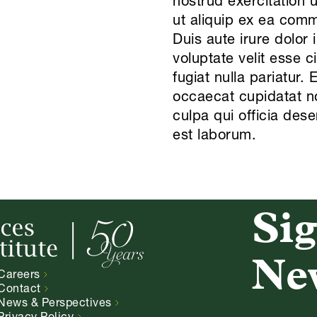
nostrud exercitation u
ut aliquip ex ea com
Duis aute irure dolor 
voluptate velit esse c
fugiat nulla pariatur. 
occaecat cupidatat no
culpa qui officia dese
est laborum.
Sig
Ne
Careers
Contact
News &
Perspectives