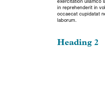
exercitation ullamco 
in reprehenderit in vo
occaecat cupidatat non
laborum.
Heading 2