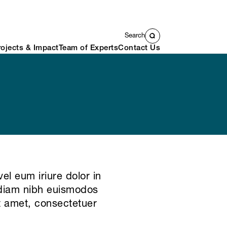
Search
rojects & Impact
Team of Experts
Contact Us
el eum iriure dolor in
d diam nibh euismodos
it amet, consectetuer