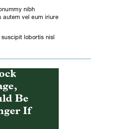
 nonummy nibh
s autem vel eum iriure
uscipit lobortis nisl
ock
age,
uld Be
nger If