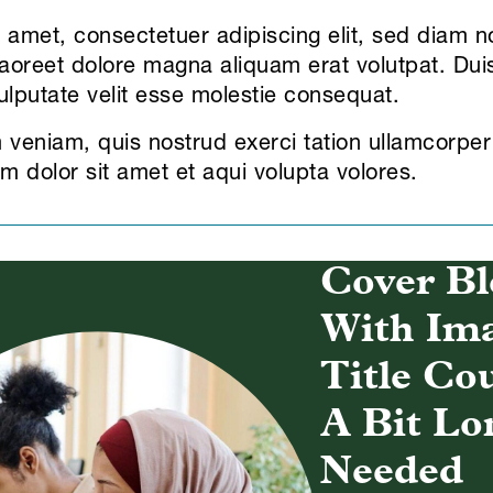
t amet, consectetuer adipiscing elit, sed diam
laoreet dolore magna aliquam erat volutpat. Dui
vulputate velit esse molestie consequat.
veniam, quis nostrud exerci tation ullamcorper s
m dolor sit amet et aqui volupta volores.
Cover Bl
With Im
Title Co
A Bit Lo
Needed