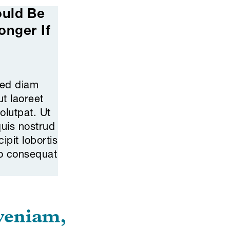
ould Be
onger If
sed diam
ut laoreet
olutpat. Ut
uis nostrud
ipit lobortis
do consequat
veniam,