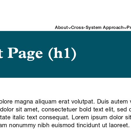
About
Cross-System Approach
P
t Page (h1)
dolore magna aliquam erat volutpat. Duis autem v
olor sit amet, consectetuer bold text elit, se
utate italic text consequat. Lorem ipsum dolor s
diam nonummy nibh euismod tincidunt ut laoreet.