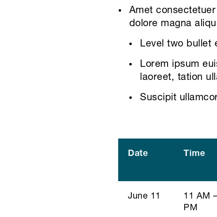
Amet consectetuer 
dolore magna aliqu
Level two bullet
Lorem ipsum euis
laoreet, tation ul
Suscipit ullamcor
Date
Time
June 11
11 AM –
PM