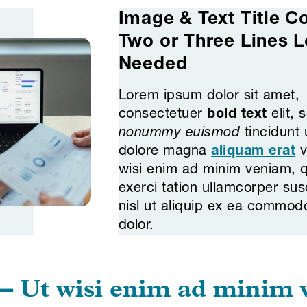
Image & Text Title C
Two or Three Lines L
Needed
Lorem ipsum dolor sit amet,
consectetuer
bold text
elit, 
nonummy euismod
tincidunt 
dolore magna
aliquam erat
v
wisi enim ad minim veniam, q
exerci tation ullamcorper susc
nisl ut aliquip ex ea commo
dolor.
— Ut wisi enim ad minim 