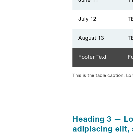
June 11
1
July 12
T
August 13
T
Footer Text
Fo
This is the table caption. L
Heading 3 — Lo
adipiscing eli