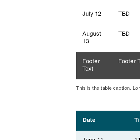
July 12
TBD
August
TBD
13
Footer
Footer 
Text
This is the table caption. L
Date
T