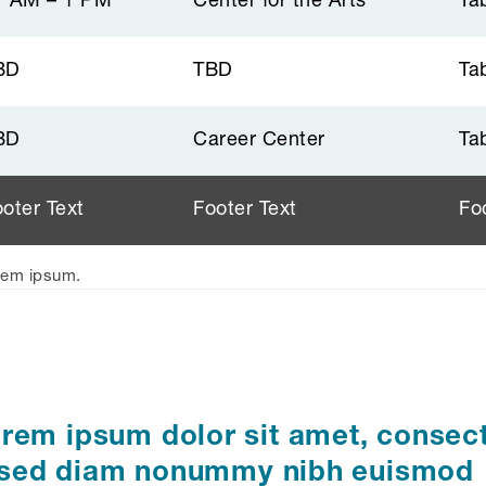
1 AM – 1 PM
Center for the Arts
Ta
BD
TBD
Ta
BD
Career Center
Ta
oter Text
Footer Text
Fo
orem ipsum.
rem ipsum dolor sit amet, consec
t, sed diam nonummy nibh euismod