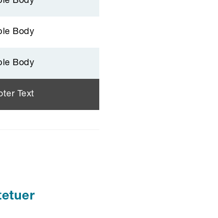
ble Body
ble Body
ble Body
oter Text
tetuer