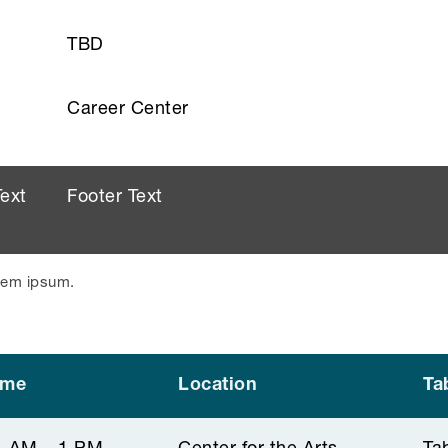
TBD
Career Center
Text
Footer Text
orem ipsum.
ime
Location
Ta